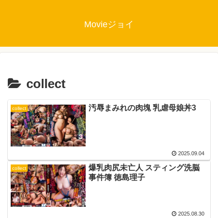
Movieジョイ
collect
汚辱まみれの肉塊 乳虐母娘丼3
collect
2025.09.04
爆乳肉尻未亡人 スティング洗脳
collect
事件簿 徳島理子
2025.08.30