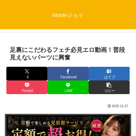
Movieジョイ
足裏にこだわるフェチ必見エロ動画！普段
見えないパーツに興奮
X
Facebook
はてブ
Pocket
LINE
コピー
2025.12.27