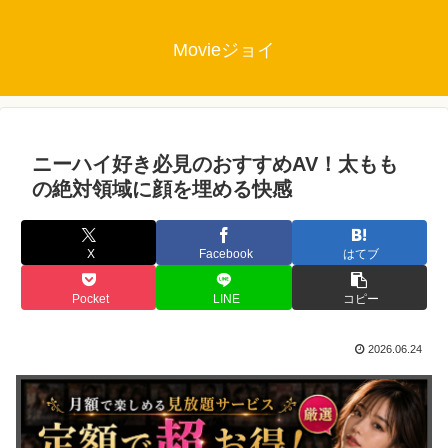
Movieジョイ
ニーハイ好き必見のおすすめAV！太もも
の絶対領域に顔を埋める快感
X
Facebook
はてブ
Pocket
LINE
コピー
2026.06.24