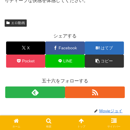
りディープな快感を体感してください。
エロ動画
シェアする
X
Facebook
はてブ
Pocket
LINE
コピー
五十六をフォローする
Movieジョイ
ホーム
検索
トップ
サイドバー
関連記事