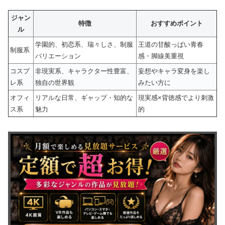
ジャン
特徴
おすすめポイント
ル
学園的、初恋系、瑞々しさ、制服
王道の甘酸っぱい青春
制服系
バリエーション
感・脚線美重視
コスプ
非現実系、キャラクター性豊富、
妄想やキャラ変身を楽し
レ系
独自の世界観
みたい方に
オフィ
リアルな日常、ギャップ・知的な
現実感×背徳感でより刺激
ス系
魅力
的